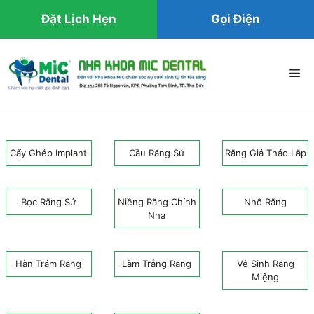
Đặt Lịch Hẹn
Gọi Điện
Chuyển
đến
Me
nội
dung
Cấy Ghép Implant
Cầu Răng Sứ
Răng Giả Tháo Lắp
Bọc Răng Sứ
Niềng Răng Chỉnh
Nhổ Răng
Nha
Hàn Trám Răng
Làm Trắng Răng
Vệ Sinh Răng
Miệng