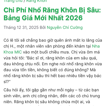
Trang chủ
/
Răng Khôn
Chi Phí Nhổ Răng Khôn Bị Sâu:
Bảng Giá Mới Nhất 2026
Tháng 12 31, 2025
Bởi
Nguyễn Chí Cường
Có lẽ tôi sẽ chẳng bao giờ quên ánh mắt lo lắng của
chị H., một nhân viên văn phòng đến khám tại
Nha
Khoa MIC
vào một buổi chiều mưa. Chị vừa ôm má
vừa hỏi tôi: “Bác sĩ ơi, răng khôn của em sâu quá,
đau không chịu nổi. Em nghe nói nhổ răng khôn vừa
đau vừa tốn tiền, không biết có đúng không? Mà
nhổ răng khôn bị sâu thì hết bao nhiêu tiền vậy bác
sĩ?”
Câu hỏi ấy, tôi gặp gần như mỗi ngày – từ các bạn
sinh viên, anh chị công nhân, đến các cô chú trung
niên. Răng khôn bị sâu không chừa một ai, và