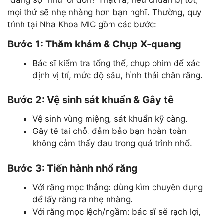
“đáng sợ” như lời đồn? Thật ra, nếu chuẩn bị tốt,
mọi thứ sẽ nhẹ nhàng hơn bạn nghĩ. Thường, quy
trình tại Nha Khoa MIC gồm các bước:
Bước 1: Thăm khám & Chụp X-quang
Bác sĩ kiểm tra tổng thể, chụp phim để xác
định vị trí, mức độ sâu, hình thái chân răng.
Bước 2: Vệ sinh sát khuẩn & Gây tê
Vệ sinh vùng miệng, sát khuẩn kỹ càng.
Gây tê tại chỗ, đảm bảo bạn hoàn toàn
không cảm thấy đau trong quá trình nhổ.
Bước 3: Tiến hành nhổ răng
Với răng mọc thẳng: dùng kìm chuyên dụng
để lấy răng ra nhẹ nhàng.
Với răng mọc lệch/ngầm: bác sĩ sẽ rạch lợi,