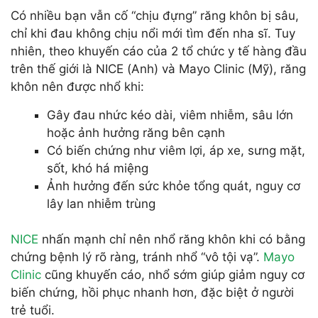
Có nhiều bạn vẫn cố “chịu đựng” răng khôn bị sâu,
chỉ khi đau không chịu nổi mới tìm đến nha sĩ. Tuy
nhiên, theo khuyến cáo của 2 tổ chức y tế hàng đầu
trên thế giới là NICE (Anh) và Mayo Clinic (Mỹ), răng
khôn nên được nhổ khi:
Gây đau nhức kéo dài, viêm nhiễm, sâu lớn
hoặc ảnh hưởng răng bên cạnh
Có biến chứng như viêm lợi, áp xe, sưng mặt,
sốt, khó há miệng
Ảnh hưởng đến sức khỏe tổng quát, nguy cơ
lây lan nhiễm trùng
NICE
nhấn mạnh chỉ nên nhổ răng khôn khi có bằng
chứng bệnh lý rõ ràng, tránh nhổ “vô tội vạ”.
Mayo
Clinic
cũng khuyến cáo, nhổ sớm giúp giảm nguy cơ
biến chứng, hồi phục nhanh hơn, đặc biệt ở người
trẻ tuổi.