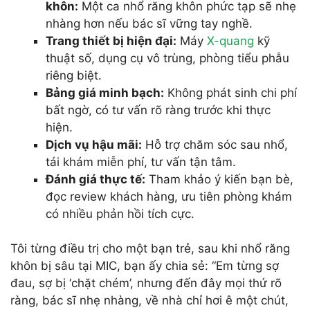
khôn:
Một ca nhổ răng khôn phức tạp sẽ nhẹ
nhàng hơn nếu bác sĩ vững tay nghề.
Trang thiết bị hiện đại:
Máy
X-quang
kỹ
thuật số, dụng cụ vô trùng, phòng tiểu phẫu
riêng biệt.
Bảng giá minh bạch:
Không phát sinh chi phí
bất ngờ, có tư vấn rõ ràng trước khi thực
hiện.
Dịch vụ hậu mãi:
Hỗ trợ chăm sóc sau nhổ,
tái khám miễn phí, tư vấn tận tâm.
Đánh giá thực tế:
Tham khảo ý kiến bạn bè,
đọc review khách hàng, ưu tiên phòng khám
có nhiều phản hồi tích cực.
Tôi từng điều trị cho một bạn trẻ, sau khi nhổ răng
khôn bị sâu tại MIC, bạn ấy chia sẻ: “Em từng sợ
đau, sợ bị ‘chặt chém’, nhưng đến đây mọi thứ rõ
ràng, bác sĩ nhẹ nhàng, về nhà chỉ hơi ê một chút,