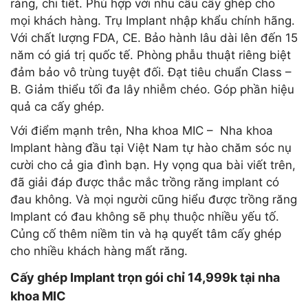
ràng, chi tiết. Phù hợp với nhu cầu cấy ghép cho
mọi khách hàng. Trụ Implant nhập khẩu chính hãng.
Với chất lượng FDA, CE. Bảo hành lâu dài lên đến 15
năm có giá trị quốc tế. Phòng phẫu thuật riêng biệt
đảm bảo vô trùng tuyệt đối. Đạt tiêu chuẩn Class –
B. Giảm thiểu tối đa lây nhiễm chéo. Góp phần hiệu
quả ca cấy ghép.
Với điểm mạnh trên, Nha khoa MIC – Nha khoa
Implant hàng đầu tại Việt Nam tự hào chăm sóc nụ
cười cho cả gia đình bạn. Hy vọng qua bài viết trên,
đã giải đáp được thắc mắc trồng răng implant có
đau không. Và mọi người cũng hiểu được trồng răng
Implant có đau không sẽ phụ thuộc nhiều yếu tố.
Củng cố thêm niềm tin và hạ quyết tâm cấy ghép
cho nhiều khách hàng mất răng.
Cấy ghép Implant trọn gói chỉ 14,999k tại nha
khoa MIC