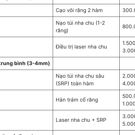
Cạo vôi răng 2 hàm
300.
Nạo túi nha chu (1-2
800.
răng)
1.50
Điều trị laser nha chu
3.00
 trung bình (3-4mm)
Nạo túi nha chu sâu
2.00
(SRP) toàn hàm
4.00
500.
Hàn trám cổ răng
1.00
3.00
Laser nha chu + SRP
5.00