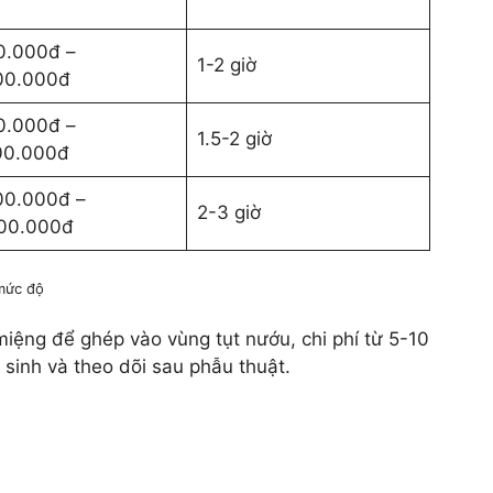
0.000đ –
1-2 giờ
00.000đ
0.000đ –
1.5-2 giờ
00.000đ
00.000đ –
2-3 giờ
00.000đ
 mức độ
ệng để ghép vào vùng tụt nướu, chi phí từ 5-10
 sinh và theo dõi sau phẫu thuật.