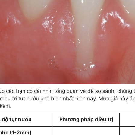
úp các bạn có cái nhìn tổng quan và dễ so sánh, chúng t
điều trị tụt nướu phổ biến nhất hiện nay. Mức giá này á
 kèm.
 độ tụt nướu
Phương pháp điều trị
 nhẹ (1-2mm)