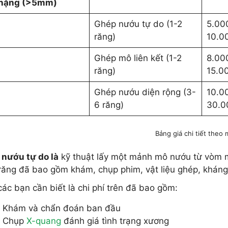
 nặng (>5mm)
Ghép nướu tự do (1-2
5.00
răng)
10.0
Ghép mô liên kết (1-2
8.00
răng)
15.0
Ghép nướu diện rộng (3-
10.0
6 răng)
30.0
Bảng giá chi tiết theo
nướu tự do là
kỹ thuật lấy một mảnh mô nướu từ vòm mi
/răng đã bao gồm khám, chụp phim, vật liệu ghép, kháng
các bạn cần biết là chi phí trên đã bao gồm:
Khám và chẩn đoán ban đầu
Chụp
X-quang
đánh giá tình trạng xương