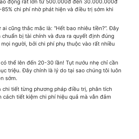
 dao động rất lớn từ 500.000đ đến 30.000.000đ
5% chi phí nhờ phát hiện và điều trị sớm khi
ư ai cũng thắc mắc là: “Hết bao nhiêu tiền?”. Đây
n chuẩn bị tài chính và đưa ra quyết định đúng
mọi người, bởi chi phí phụ thuộc vào rất nhiều
 có thể lên đến 20-30 lần! Tụt nướu nhẹ chỉ cần
c triệu. Đây chính là lý do tại sao chúng tôi luôn
ện sớm.
 chi tiết từng phương pháp điều trị, phân tích
n cách tiết kiệm chi phí hiệu quả mà vẫn đảm