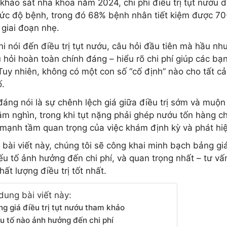
khảo sát nha khoa năm 2024, chi phí điều trị tụt nướu
ức độ bệnh, trong đó 68% bệnh nhân tiết kiệm được 70-8
 giai đoạn nhẹ.
hi nói đến điều trị tụt nướu, câu hỏi đầu tiên mà hầu nh
u hỏi hoàn toàn chính đáng – hiểu rõ chi phí giúp các bạ
Tuy nhiên, không có một con số “cố định” nào cho tất cả 
ố.
đáng nói là sự chênh lệch giá giữa điều trị sớm và muộn
răm nghìn, trong khi tụt nặng phải ghép nướu tốn hàng chụ
mạnh tầm quan trọng của việc khám định kỳ và phát hi
 bài viết này, chúng tôi sẽ công khai minh bạch bảng giá
ếu tố ảnh hưởng đến chi phí, và quan trọng nhất – tư vấ
hất lượng điều trị tốt nhất.
dung bài viết này:
ng giá điều trị tụt nướu tham khảo
u tố nào ảnh hưởng đến chi phí