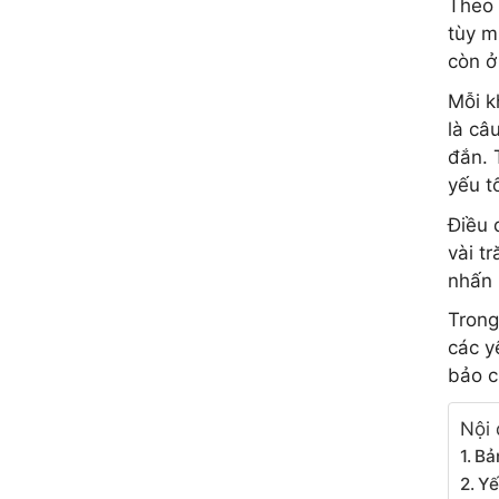
Theo 
tùy m
còn ở
Mỗi k
là câ
đắn. 
yếu t
Điều 
vài t
nhấn 
Trong
các y
bảo c
Nội 
Bả
Yế