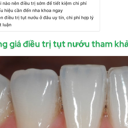
i nào nên điều trị sớm để tiết kiệm chi phí
u hiệu cần đến nha khoa ngay
n điều trị tụt nướu ở đâu uy tín, chi phí hợp lý
t luận
g giá điều trị tụt nướu tham kh