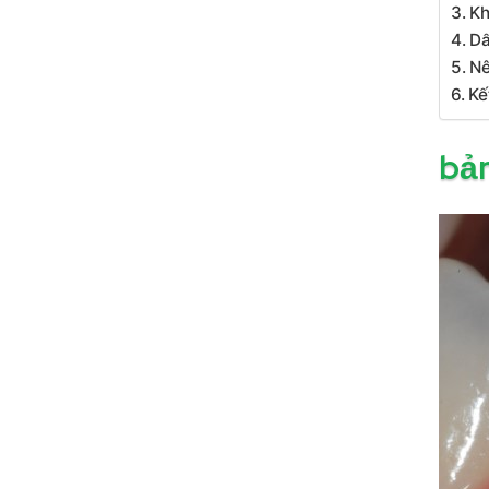
Kh
Dấ
Nê
Kế
bản