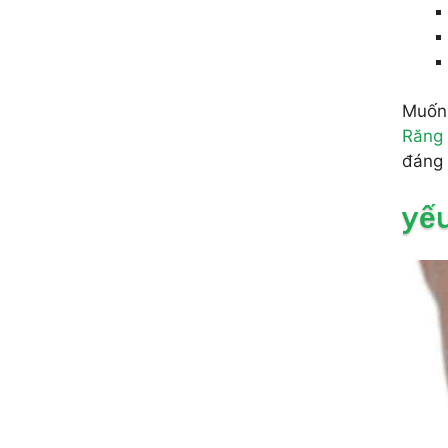
Muốn 
Răng 
đáng 
yếu