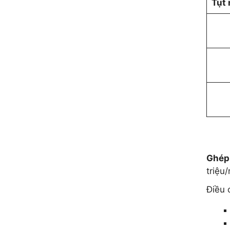
Tụt
Ghép 
triệu
Điều 