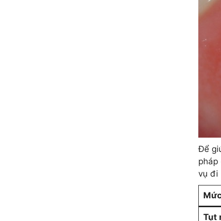
Để gi
pháp 
vụ đi
Mức
Tụt