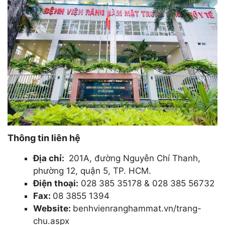
Thông tin liên hệ
Địa chỉ:
201A, đường Nguyễn Chí Thanh,
phường 12, quận 5, TP. HCM.
Điện thoại:
028 385 35178 & 028 385 56732
Fax:
08 3855 1394
Website:
benhvienranghammat.vn/trang-
chu.aspx