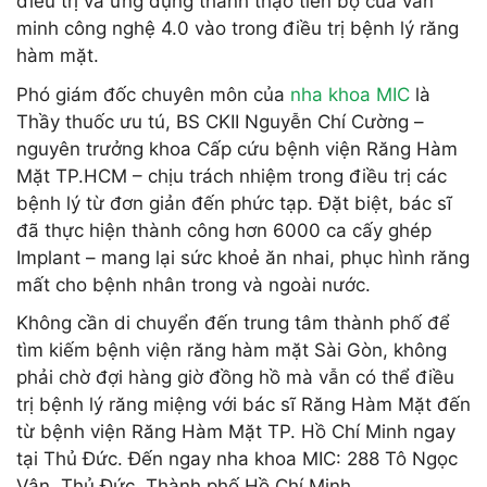
điều trị và ứng dụng thành thạo tiến bộ của văn
minh công nghệ 4.0 vào trong điều trị bệnh lý răng
hàm mặt.
Phó giám đốc chuyên môn của
nha khoa MIC
là
Thầy thuốc ưu tú, BS CKII Nguyễn Chí Cường –
nguyên trưởng khoa Cấp cứu bệnh viện Răng Hàm
Mặt TP.HCM – chịu trách nhiệm trong điều trị các
bệnh lý từ đơn giản đến phức tạp. Đặt biệt, bác sĩ
đã thực hiện thành công hơn 6000 ca cấy ghép
Implant – mang lại sức khoẻ ăn nhai, phục hình răng
mất cho bệnh nhân trong và ngoài nước.
Không cần di chuyển đến trung tâm thành phố để
tìm kiếm bệnh viện răng hàm mặt Sài Gòn, không
phải chờ đợi hàng giờ đồng hồ mà vẫn có thể điều
trị bệnh lý răng miệng với bác sĩ Răng Hàm Mặt đến
từ bệnh viện Răng Hàm Mặt TP. Hồ Chí Minh ngay
tại Thủ Đức. Đến ngay nha khoa MIC: 288 Tô Ngọc
Vân, Thủ Đức, Thành phố Hồ Chí Minh