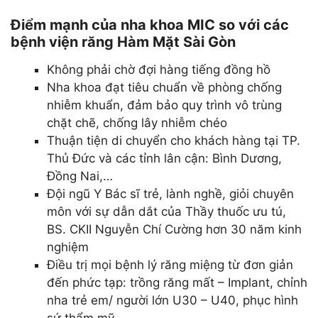
Điểm mạnh của nha khoa MIC so với các
bệnh viện răng Hàm Mặt Sài Gòn
Không phải chờ đợi hàng tiếng đồng hồ
Nha khoa đạt tiêu chuẩn về phòng chống
nhiễm khuẩn, đảm bảo quy trình vô trùng
chặt chẽ, chống lây nhiễm chéo
Thuận tiện di chuyển cho khách hàng tại TP.
Thủ Đức và các tỉnh lân cận: Bình Dương,
Đồng Nai,…
Đội ngũ Y Bác sĩ trẻ, lành nghề, giỏi chuyên
môn với sự dẫn dắt của Thầy thuốc ưu tú,
BS. CKII Nguyễn Chí Cường hơn 30 năm kinh
nghiệm
Điều trị mọi bệnh lý răng miệng từ đơn giản
đến phức tạp: trồng răng mất – Implant, chỉnh
nha trẻ em/ người lớn U30 – U40, phục hình
sứ thẩm mỹ…