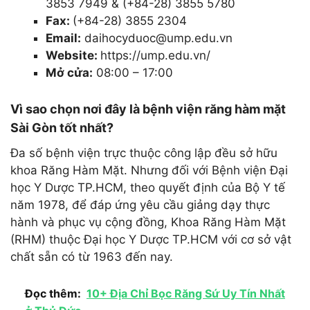
3853 7949 & (+84-28) 3855 5780
Fax:
(+84-28) 3855 2304
Email:
daihocyduoc@ump.edu.vn
Website:
https://ump.edu.vn/
Mở cửa:
08:00 – 17:00
Vì sao chọn nơi đây là bệnh viện răng hàm mặt
Sài Gòn tốt nhất?
Đa số bệnh viện trực thuộc công lập đều sở hữu
khoa Răng Hàm Mặt. Nhưng đối với Bệnh viện Đại
học Y Dược TP.HCM, theo quyết định của Bộ Y tế
năm 1978, để đáp ứng yêu cầu giảng dạy thực
hành và phục vụ cộng đồng, Khoa Răng Hàm Mặt
(RHM) thuộc Đại học Y Dược TP.HCM với cơ sở vật
chất sẵn có từ 1963 đến nay.
Đọc thêm:
10+ Địa Chỉ Bọc Răng Sứ Uy Tín Nhất