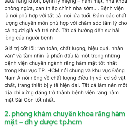
sâu/ răng khôn, bệnh lý miệng – hàm mặt, nha khoa
phòng ngừa, can thiệp chỉnh nha sớm,… Bệnh viện
là nơi phù hợp với tất cả mọi lứa tuổi. Đảm bảo chất
lượng chuyên môn phù hợp với chăm sóc tâm lý cho
cả người già và trẻ nhỏ. Tất cả hướng đến sự hài
lòng của người bệnh
Giá trị cốt lõi: “an toàn, chất lượng, hiệu quả, nhân
văn” và tầm nhìn là phấn đấu là một trong những
bệnh viện chuyên ngành răng hàm mặt tốt nhất
trong khu vực TP. HCM nói chung và khu vực Đông
Nam Á nói riêng về chất lượng điều trị với cơ sở vật
chất, trang thiết bị y tế hiện đại. Tất cả làm nên một
địa chỉ xứng đáng trở thành bệnh viện răng hàm
mặt Sài Gòn tốt nhất.
2. phòng khám chuyên khoa răng hàm
mặt – đh y dược tp.hcm