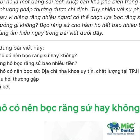
bị hô là một dạng sai lệch khớp cắn khá phổ biến trong 
 phương pháp thường được chỉ định. Tuy nhiên với sự 
hay vì niềng răng nhiều người có thể chọn lựa bọc răng 
ưởng gì không? Bọc răng sứ cho hàm hô hết bao nhiêu ti
ùng tìm hiểu ngay trong bài viết dưới đây.
dung bài viết này:
 hô có nên bọc răng sứ hay không?
ng hô bọc răng sứ bao nhiêu tiền?
 hô có nên bọc sứ: Địa chỉ nha khoa uy tín, chất lượng tại TP
u hỏi thường gặp
i kết
hô có nên bọc răng sứ hay khôn