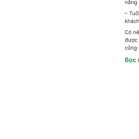
năng 
– Tuổ
khách
Có nê
được 
cũng 
Bọc 