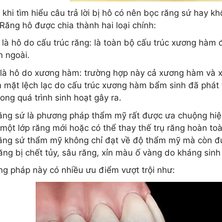
 khi tìm hiểu câu trả lời bị hô có nên bọc răng sứ hay k
 Răng hô được chia thành hai loại chính:
là hô do cấu trúc răng: là toàn bộ cấu trúc xương hàm đ
n ngoài.
là hô do xương hàm: trường hợp này cả xương hàm và xư
 mặt lệch lạc do cấu trúc xương hàm bẩm sinh đã phát 
rong quá trình sinh hoạt gây ra.
ăng sứ là phương pháp thẩm mỹ rất được ưa chuộng hiệ
một lớp răng mới hoặc có thể thay thế trụ răng hoàn to
ăng sứ thẩm mỹ không chỉ đạt về độ thẩm mỹ mà còn đượ
ăng bị chết tủy, sâu răng, xỉn màu ố vàng do kháng sinh
g pháp này có nhiều ưu điểm vượt trội như: