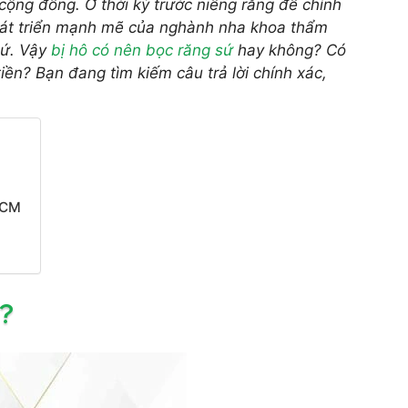
cộng đồng. Ở thời kỳ trước niềng răng để chỉnh
phát triển mạnh mẽ của nghành nha khoa thẩm
sứ. Vậy
bị hô có nên bọc răng sứ
hay không? Có
ền? Bạn đang tìm kiếm câu trả lời chính xác,
.HCM
g?