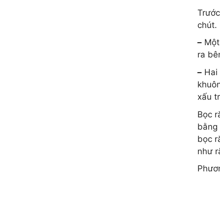
Trước
chút.
–
Một 
ra bê
–
Hai 
khuôn
xấu t
Bọc r
bằng 
bọc r
như r
Phươn