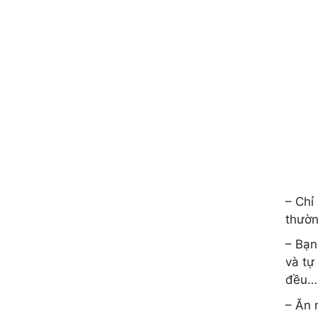
– Chỉ
thườn
– Bạn
và tự
đều…
– Ăn 