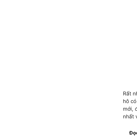
Rất n
hô có
mới, 
nhất 
Đọ