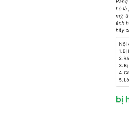
Răng 
hô là
mỹ, t
ảnh h
hãy c
Nội 
Bị
Ră
Bị
Câ
Lờ
bị 