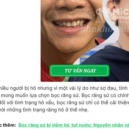
hiều người bị hô nhưng vì một vài lý do như sợ đau, tính
 mong muốn lựa chọn bọc răng sứ. Bọc răng sứ có chỉnh
đối với tình trạng hô vẩu, bọc răng sứ chỉ có thể cải thi
với những tình trạng răng hô ở thể nhẹ.
c thêm:
Bọc răng sứ bị viêm lợi, tụt nướu: Nguyên nhân và