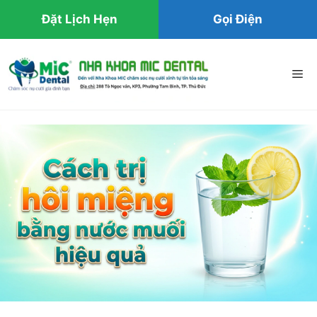
Đặt Lịch Hẹn
Gọi Điện
Chuyển
đến
Me
nội
dung