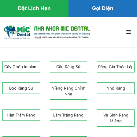
Đặt Lịch Hẹn
Gọi Điện
Chuyển
đến
Me
nội
dung
Cấy Ghép Implant
Cầu Răng Sứ
Răng Giả Tháo Lắp
Bọc Răng Sứ
Niềng Răng Chỉnh
Nhổ Răng
Nha
Hàn Trám Răng
Làm Trắng Răng
Vệ Sinh Răng
Miệng