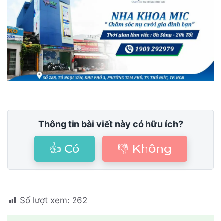
Thông tin bài viết này có hữu ích?
👍 Có
👎 Không
Số lượt xem:
262