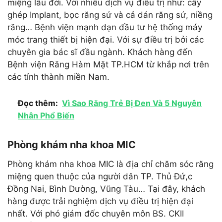
miệng lâu đời. Với nhiều dịch vụ điều trị như: cấy
ghép Implant, bọc răng sứ và cả dán răng sứ, niềng
răng… Bệnh viện mạnh dạn đầu tư hệ thống máy
móc trang thiết bị hiện đại. Với sự điều trị bởi các
chuyên gia bác sĩ đầu ngành. Khách hàng đến
Bệnh viện Răng Hàm Mặt TP.HCM từ khắp nơi trên
các tỉnh thành miền Nam.
Đọc thêm:
Vì Sao Răng Trẻ Bị Đen Và 5 Nguyên
Nhân Phổ Biến
Phòng khám nha khoa MIC
Phòng khám nha khoa MIC là địa chỉ chăm sóc răng
miệng quen thuộc của người dân TP. Thủ Đứ,c
Đồng Nai, Bình Dường, Vũng Tàu… Tại đây, khách
hàng được trải nghiệm dịch vụ điều trị hiện đại
nhất. Với phó giám đốc chuyên môn BS. CKII