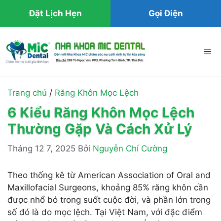
Đặt Lịch Hẹn
Gọi Điện
Chuyển
đến
Me
nội
dung
Trang chủ
/
Răng Khôn Mọc Lệch
6 Kiểu Răng Khôn Mọc Lệch
Thường Gặp Và Cách Xử Lý
Tháng 12 7, 2025
Bởi
Nguyễn Chí Cường
Theo thống kê từ American Association of Oral and
Maxillofacial Surgeons, khoảng 85% răng khôn cần
được nhổ bỏ trong suốt cuộc đời, và phần lớn trong
số đó là do mọc lệch. Tại Việt Nam, với đặc điểm