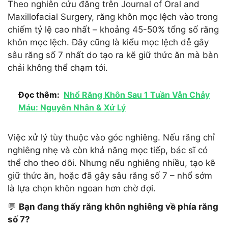
Theo nghiên cứu đăng trên Journal of Oral and
Maxillofacial Surgery, răng khôn mọc lệch vào trong
chiếm tỷ lệ cao nhất – khoảng 45-50% tổng số răng
khôn mọc lệch. Đây cũng là kiểu mọc lệch dễ gây
sâu răng số 7 nhất do tạo ra kẽ giữ thức ăn mà bàn
chải không thể chạm tới.
Đọc thêm:
Nhổ Răng Khôn Sau 1 Tuần Vẫn Chảy
Máu: Nguyên Nhân & Xử Lý
Việc xử lý tùy thuộc vào góc nghiêng. Nếu răng chỉ
nghiêng nhẹ và còn khả năng mọc tiếp, bác sĩ có
thể cho theo dõi. Nhưng nếu nghiêng nhiều, tạo kẽ
giữ thức ăn, hoặc đã gây sâu răng số 7 – nhổ sớm
là lựa chọn khôn ngoan hơn chờ đợi.
💬
Bạn đang thấy răng khôn nghiêng về phía răng
số 7?