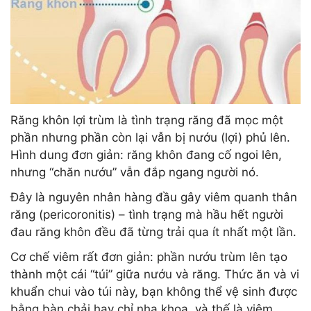
Răng khôn lợi trùm là tình trạng răng đã mọc một
phần nhưng phần còn lại vẫn bị nướu (lợi) phủ lên.
Hình dung đơn giản: răng khôn đang cố ngoi lên,
nhưng “chăn nướu” vẫn đắp ngang người nó.
Đây là nguyên nhân hàng đầu gây viêm quanh thân
răng (pericoronitis) – tình trạng mà hầu hết người
đau răng khôn đều đã từng trải qua ít nhất một lần.
Cơ chế viêm rất đơn giản: phần nướu trùm lên tạo
thành một cái “túi” giữa nướu và răng. Thức ăn và vi
khuẩn chui vào túi này, bạn không thể vệ sinh được
bằng bàn chải hay chỉ nha khoa, và thế là viêm