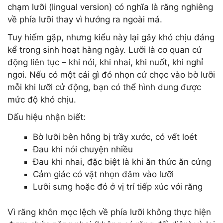
chạm lưỡi (lingual version) có nghĩa là răng nghiêng
về phía lưỡi thay vì hướng ra ngoài má.
Tuy hiếm gặp, nhưng kiểu này lại gây khó chịu đáng
kể trong sinh hoạt hàng ngày. Lưỡi là cơ quan cử
động liên tục – khi nói, khi nhai, khi nuốt, khi nghỉ
ngơi. Nếu có một cái gì đó nhọn cứ chọc vào bờ lưỡi
mỗi khi lưỡi cử động, bạn có thể hình dung được
mức độ khó chịu.
Dấu hiệu nhận biết:
Bờ lưỡi bên hông bị trầy xước, có vết loét
Đau khi nói chuyện nhiều
Đau khi nhai, đặc biệt là khi ăn thức ăn cứng
Cảm giác có vật nhọn đâm vào lưỡi
Lưỡi sưng hoặc đỏ ở vị trí tiếp xúc với răng
Vì răng khôn mọc lệch về phía lưỡi không thực hiện