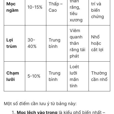
thân
Mọc
Thấp –
trí và
10-15%
răng,
ngầm
Cao
biến
tiêu
chứng
xương
Viêm
quanh
Nhổ
Lợi
30-
Trung
thân
hoặc
trùm
40%
bình
răng tái
cắt lợi
phát
Loét
Chạm
Trung
lưỡi
Thường
5-10%
lưỡi
bình
mãn
cần nhổ
tính
Một số điểm cần lưu ý từ bảng này:
Mọc lệch vào trong
là kiểu phổ biến nhất –