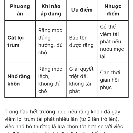
Phương
Khi nào
Nhược
Ưu điểm
án
áp dụng
điểm
Có thể
Răng mọc
viêm tái
Cắt lợi
đúng
Bảo tồn
phát nếu
trùm
hướng, đủ
được răng
nướu mọc
chỗ
lại
Răng mọc
Giải quyết
Cần thời
Nhổ răng
lệch,
triệt để,
gian hồi
khôn
không đủ
không tái
phục
chỗ
phát
Trong hầu hết trường hợp, nếu răng khôn đã gây
viêm lợi trùm tái phát nhiều lần (từ 2 lần trở lên),
việc nhổ bỏ thường là lựa chọn tốt hơn so với việc