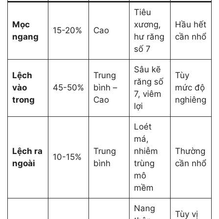
Tiêu
Mọc
xương,
Hầu hết
15-20%
Cao
ngang
hư răng
cần nhổ
số 7
Sâu kẽ
Lệch
Trung
Tùy
răng số
vào
45-50%
bình –
mức độ
7, viêm
trong
Cao
nghiêng
lợi
Loét
má,
Lệch ra
Trung
nhiễm
Thường
10-15%
ngoài
bình
trùng
cần nhổ
mô
mềm
Nang
Tùy vị