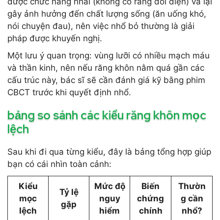
được chức năng nhai (không có răng đối diện) và lại
gây ảnh hưởng đến chất lượng sống (ăn uống khó,
nói chuyện đau), nên việc nhổ bỏ thường là giải
pháp được khuyến nghị.
Một lưu ý quan trọng: vùng lưỡi có nhiều mạch máu
và thần kinh, nên nếu răng khôn nằm quá gần các
cấu trúc này, bác sĩ sẽ cần đánh giá kỹ bằng phim
CBCT trước khi quyết định nhổ.
bảng so sánh các kiểu răng khôn mọc
lệch
Sau khi đi qua từng kiểu, đây là bảng tổng hợp giúp
bạn có cái nhìn toàn cảnh:
Kiểu
Mức độ
Biến
Thườn
Tỷ lệ
mọc
nguy
chứng
g cần
gặp
lệch
hiểm
chính
nhổ?