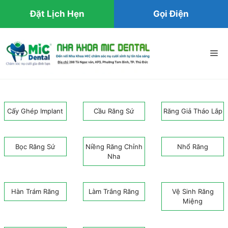
Đặt Lịch Hẹn
Gọi Điện
Chuyển
đến
Me
nội
dung
Cấy Ghép Implant
Cầu Răng Sứ
Răng Giả Tháo Lắp
Bọc Răng Sứ
Niềng Răng Chỉnh
Nhổ Răng
Nha
Hàn Trám Răng
Làm Trắng Răng
Vệ Sinh Răng
Miệng