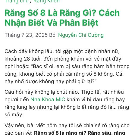
Trang chủ
/
Răng Khôn
Răng Số 8 Là Răng Gì? Cách
Nhận Biết Và Phân Biệt
Tháng 7 23, 2025
Bởi
Nguyễn Chí Cường
Cách đây không lâu, tôi gặp một bệnh nhân nữ,
khoảng 28 tuổi, đến phòng khám với vẻ mặt đầy
nghi hoặc: “Bác sĩ ơi, em bị sâu răng hàm bên trong
cùng, không biết có phải cái răng số 8 không. Cái
này nhổ được không hay phải giữ lại?”
Câu hỏi này không lạ chút nào. Thực tế, rất nhiều
người đến
Nha Khoa MIC
khám vì bị đau răng hay
răng lung lay nhưng lại không biết răng đó là… răng
số mấy.
Vậy nên, bài viết hôm nay tôi sẽ chia sẻ rõ ràng cho
các bạn về:
Răng số 8 là răng gì? Răng sâu, răng