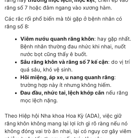
răng này
thường mọc lệch, mọc kẹt
, chèn ép vào
răng số 7 hoặc đâm ngang vào xương hàm.
Các rắc rối phổ biến mà tôi gặp ở bệnh nhân có
răng số 8:
Viêm nướu quanh răng khôn
: hay gặp nhất.
Bệnh nhân thường đau nhức khi nhai, nuốt
nước bọt cũng thấy ê buốt.
Sâu răng khôn và răng số 7 kế cận
: do vị trí
quá sâu, khó vệ sinh.
Hôi miệng, áp xe, u nang quanh răng
:
trường hợp này ít nhưng không hiếm.
Đau đầu, nhức tai, lệch khớp cắn
nếu răng
mọc lệch nặng.
Theo Hiệp hội Nha khoa Hoa Kỳ (ADA), việc giữ
răng khôn không mang lại lợi ích gì rõ ràng nếu nó
không đóng vai trò ăn nhai, lại có nguy cơ gây viêm