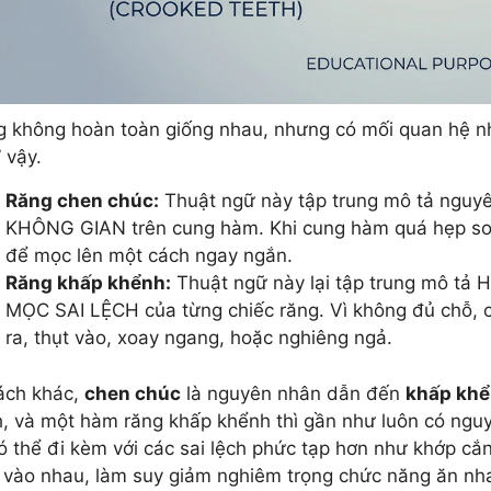
 không hoàn toàn giống nhau, nhưng có mối quan hệ nhâ
 vậy.
Răng chen chúc:
Thuật ngữ này tập trung mô tả nguy
KHÔNG GIAN trên cung hàm. Khi cung hàm quá hẹp so v
để mọc lên một cách ngay ngắn.
Răng khấp khểnh:
Thuật ngữ này lại tập trung mô tả
MỌC SAI LỆCH của từng chiếc răng. Vì không đủ chỗ, c
ra, thụt vào, xoay ngang, hoặc nghiêng ngả.
ách khác,
chen chúc
là nguyên nhân dẫn đến
khấp kh
, và một hàm răng khấp khểnh thì gần như luôn có nguy
ó thể đi kèm với các sai lệch phức tạp hơn như khớp cắ
vào nhau, làm suy giảm nghiêm trọng chức năng ăn nha