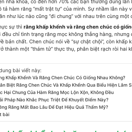
ến nha khoa, có đến hơn 70% các bạn thường dùng lẫn l
 tả hàm răng “mất trật tự” của mình. Sự nhầm lẫn này vô
ần như lúc nào cũng “đi chung” với nhau trên cùng một
hực sự thì
răng khấp khểnh và răng chen chúc có giố
i đều chỉ tình trạng răng mọc không thẳng hàng, nhưng 
về bản chất. Chen chúc nói về “sự chật chội”, còn khấp k
rở thành một “thám tử” thực thụ, phân biệt rạch ròi hai 
dung bài viết này:
ng Khấp Khểnh Và Răng Chen Chúc Có Giống Nhau Không?
ân Biệt Răng Chen Chúc Và Khấp Khểnh Qua Biểu Hiện Lâm 
c Hại Chung Của Hàm Răng Mọc Lộn Xộn, Không Đều
ải Pháp Nào Khắc Phục Triệt Để Khuyết Điểm Này?
ềng Răng Mất Bao Lâu Để Đạt Hiệu Quả Thẩm Mỹ?
t bài