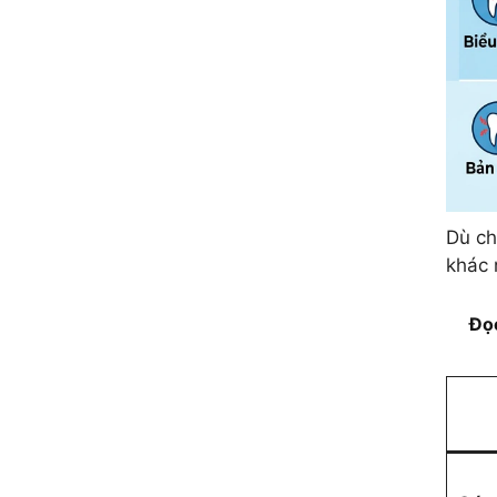
Dù ch
khác 
Đọ