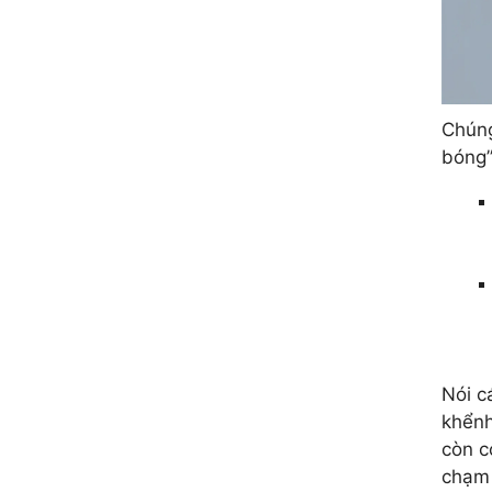
Chúng
bóng”
Nói c
khểnh
còn c
chạm 