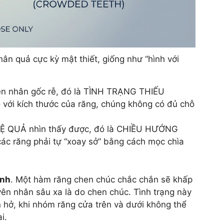
n quả cực kỳ mật thiết, giống như “hình với
ên nhân gốc rễ, đó là TÌNH TRẠNG THIẾU
ới kích thước của răng, chúng không có đủ chỗ
 HỆ QUẢ nhìn thấy được, đó là CHIỀU HƯỚNG
ác răng phải tự “xoay sở” bằng cách mọc chìa
ểnh
. Một hàm răng chen chúc chắc chắn sẽ khấp
ên nhân sâu xa là do chen chúc. Tình trạng này
n hở, khi nhóm răng cửa trên và dưới không thể
i.