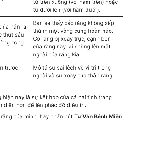
từ trên xuống (với hàm trên) hoặc
từ dưới lên (với hàm dưới).
Bạn sẽ thấy các răng không xếp
chìa hẳn ra
thành một vòng cung hoàn hảo.
c thụt sâu
Có răng bị xoay trục, cạnh bên
ường cong
của răng này lại chồng lên mặt
ngoài của răng kia.
rí trước-
Mô tả sự sai lệch về vị trí trong-
ngoài và sự xoay của thân răng.
hiện nay là sự kết hợp của cả hai tình trạng
n diện hơn để lên phác đồ điều trị.
g răng của mình, hãy nhấn nút
Tư Vấn Bệnh Miễn