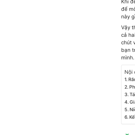
Khi đ
để mô
này g
Vậy t
cả ha
chút 
bạn t
mình.
Nội 
Ră
Ph
Tá
Gi
Ni
Kế