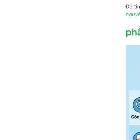
Để tì
nguyê
phâ