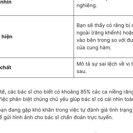
 nhìn
nghiêng.
Bạn sẽ thấy có răng bị 
ngoài (răng khểnh) hoặ
 hiện
vào bên trong so với đ
của cung hàm.
Mô tả sự sai lệch về vị t
 chất
sau.
tế, các bác sĩ cho biết có khoảng 85% các ca niềng răng 
Việc phân biệt chúng chủ yếu giúp bác sĩ có cái nhìn toà
ạn đang gặp khó khăn trong việc tự đánh giá tình trạn
 gửi hình ảnh cho bác sĩ chẩn đoán trực tuyến.