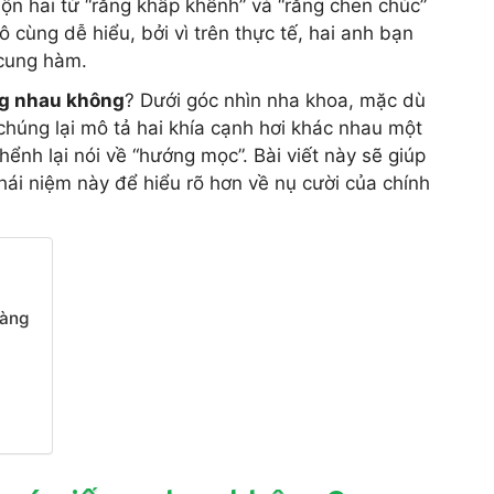
ộn hai từ “răng khấp khểnh” và “răng chen chúc”
 cùng dễ hiểu, bởi vì trên thực tế, hai anh bạn
 cung hàm.
ng nhau không
? Dưới góc nhìn nha khoa, mặc dù
chúng lại mô tả hai khía cạnh hơi khác nhau một
hểnh lại nói về “hướng mọc”. Bài viết này sẽ giúp
khái niệm này để hiểu rõ hơn về nụ cười của chính
Sàng