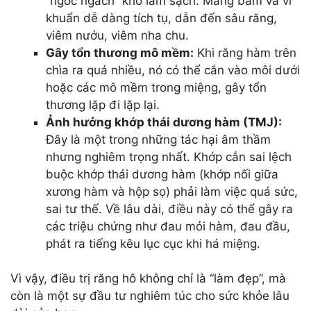
“ngóc ngách” khó làm sạch. Mảng bám và vi
khuẩn dễ dàng tích tụ, dẫn đến sâu răng,
viêm nướu, viêm nha chu.
Gây tổn thương mô mềm:
Khi răng hàm trên
chìa ra quá nhiều, nó có thể cắn vào môi dưới
hoặc các mô mềm trong miệng, gây tổn
thương lặp đi lặp lại.
Ảnh hưởng khớp thái dương hàm (TMJ):
Đây là một trong những tác hại âm thầm
nhưng nghiêm trọng nhất. Khớp cắn sai lệch
buộc khớp thái dương hàm (khớp nối giữa
xương hàm và hộp sọ) phải làm việc quá sức,
sai tư thế. Về lâu dài, điều này có thể gây ra
các triệu chứng như đau mỏi hàm, đau đầu,
phát ra tiếng kêu lục cục khi há miệng.
Vì vậy, điều trị răng hô không chỉ là “làm đẹp”, mà
còn là một sự đầu tư nghiêm túc cho sức khỏe lâu