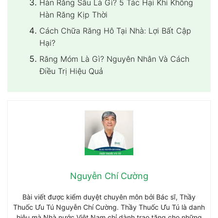
Hàn Răng Sâu Là Gì? 5 Tác Hại Khi Không
Hàn Răng Kịp Thời
Cách Chữa Răng Hô Tại Nhà: Lợi Bất Cập
Hại?
Răng Móm Là Gì? Nguyên Nhân Và Cách
Điều Trị Hiệu Quả
Nguyễn Chí Cường
Bài viết được kiểm duyệt chuyên môn bởi Bác sĩ, Thầy
Thuốc Ưu Tú Nguyễn Chí Cường. Thầy Thuốc Ưu Tú là danh
hiệu mà Nhà nước Việt Nam chỉ dành trao tặng cho những