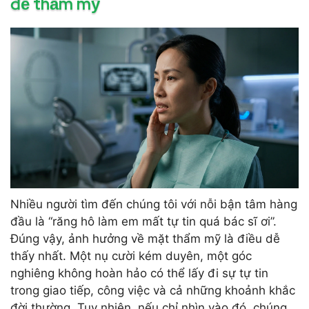
đề thẩm mỹ
Nhiều người tìm đến chúng tôi với nỗi bận tâm hàng
đầu là “răng hô làm em mất tự tin quá bác sĩ ơi”.
Đúng vậy, ảnh hưởng về mặt thẩm mỹ là điều dễ
thấy nhất. Một nụ cười kém duyên, một góc
nghiêng không hoàn hảo có thể lấy đi sự tự tin
trong giao tiếp, công việc và cả những khoảnh khắc
đời thường. Tuy nhiên, nếu chỉ nhìn vào đó, chúng