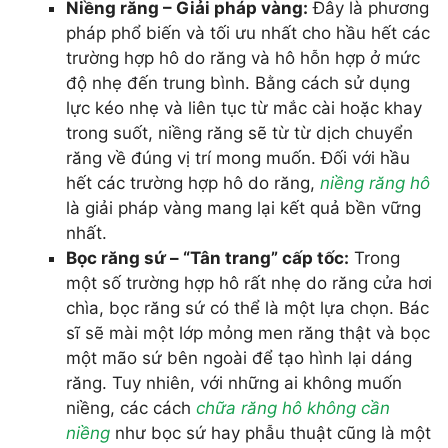
Niềng răng – Giải pháp vàng:
Đây là phương
pháp phổ biến và tối ưu nhất cho hầu hết các
trường hợp hô do răng và hô hỗn hợp ở mức
độ nhẹ đến trung bình. Bằng cách sử dụng
lực kéo nhẹ và liên tục từ mắc cài hoặc khay
trong suốt, niềng răng sẽ từ từ dịch chuyển
răng về đúng vị trí mong muốn. Đối với hầu
hết các trường hợp hô do răng,
niềng răng hô
là giải pháp vàng mang lại kết quả bền vững
nhất.
Bọc răng sứ – “Tân trang” cấp tốc:
Trong
một số trường hợp hô rất nhẹ do răng cửa hơi
chìa, bọc răng sứ có thể là một lựa chọn. Bác
sĩ sẽ mài một lớp mỏng men răng thật và bọc
một mão sứ bên ngoài để tạo hình lại dáng
răng. Tuy nhiên, với những ai không muốn
niềng, các cách
chữa răng hô không cần
niềng
như bọc sứ hay phẫu thuật cũng là một