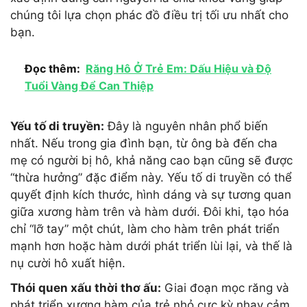
chúng tôi lựa chọn phác đồ điều trị tối ưu nhất cho
bạn.
Đọc thêm:
Răng Hô Ở Trẻ Em: Dấu Hiệu và Độ
Tuổi Vàng Để Can Thiệp
Yếu tố di truyền:
Đây là nguyên nhân phổ biến
nhất. Nếu trong gia đình bạn, từ ông bà đến cha
mẹ có người bị hô, khả năng cao bạn cũng sẽ được
“thừa hưởng” đặc điểm này. Yếu tố di truyền có thể
quyết định kích thước, hình dáng và sự tương quan
giữa xương hàm trên và hàm dưới. Đôi khi, tạo hóa
chỉ “lỡ tay” một chút, làm cho hàm trên phát triển
mạnh hơn hoặc hàm dưới phát triển lùi lại, và thế là
nụ cười hô xuất hiện.
Thói quen xấu thời thơ ấu:
Giai đoạn mọc răng và
phát triển xương hàm của trẻ nhỏ cực kỳ nhạy cảm.