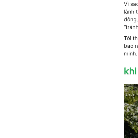
Vì sa
lành 
đông,
“trán
Tôi t
bao n
minh.
khi