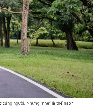
đỡ cứng người. Nhưng “nhẹ” là thế nào?