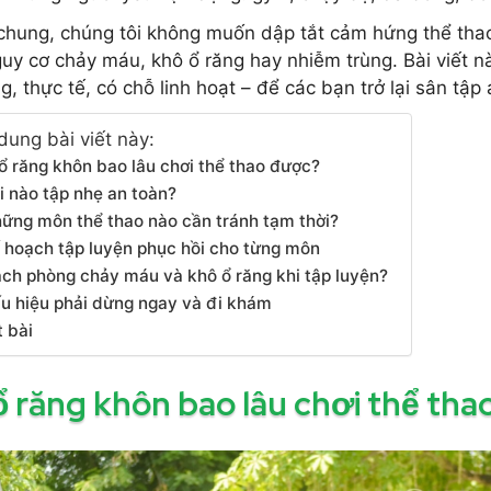
chung, chúng tôi không muốn dập tắt cảm hứng thể tha
guy cơ chảy máu, khô ổ răng hay nhiễm trùng. Bài viết này
ng, thực tế, có chỗ linh hoạt – để các bạn trở lại sân tậ
dung bài viết này:
ổ răng khôn bao lâu chơi thể thao được?
i nào tập nhẹ an toàn?
ững môn thể thao nào cần tránh tạm thời?
 hoạch tập luyện phục hồi cho từng môn
ch phòng chảy máu và khô ổ răng khi tập luyện?
u hiệu phải dừng ngay và đi khám
t bài
 răng khôn bao lâu chơi thể th