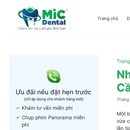
Chuyển
đến
nội
Trang chủ
D
dung
Trang
Nh
Cầ
Ưu đãi nếu đặt hẹn trước
(chỉ áp dụng cho khách hàng mới)
Tháng 
Khám tư vấn miễn phí
Một b
Chụp phim Panorama miễn
vừa c
phí
lần t