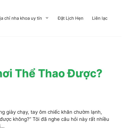
ịa chỉ nha khoa uy tín
Đặt Lịch Hẹn
Liên lạc
hơi Thể Thao Được?
ng giày chạy, tay ôm chiếc khăn chườm lạnh,
ều được không?” Tôi đã nghe câu hỏi này rất nhiều
i…