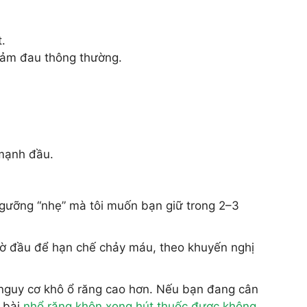
.
giảm đau thông thường.
 mạnh đầu.
 ngưỡng “nhẹ” mà tôi muốn bạn giữ trong 2–3
ờ đầu để hạn chế chảy máu, theo khuyến nghị
ó nguy cơ khô ổ răng cao hơn. Nếu bạn đang cân
c bài
nhổ răng khôn xong hút thuốc được không