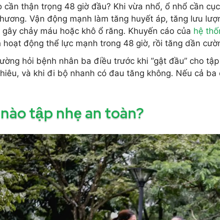
o cần thận trọng 48 giờ đầu? Khi vừa nhổ, ổ nhổ cần c
thương. Vận động mạnh làm tăng huyết áp, tăng lưu lượ
 gây chảy máu hoặc khô ổ răng. Khuyến cáo của
hệ thố
h hoạt động thể lực mạnh trong 48 giờ, rồi tăng dần cườ
hường hỏi bệnh nhân ba điều trước khi “gật đầu” cho tậ
hiêu, và khi đi bộ nhanh có đau tăng không. Nếu cả ba 
 nào tập nhẹ an toàn?