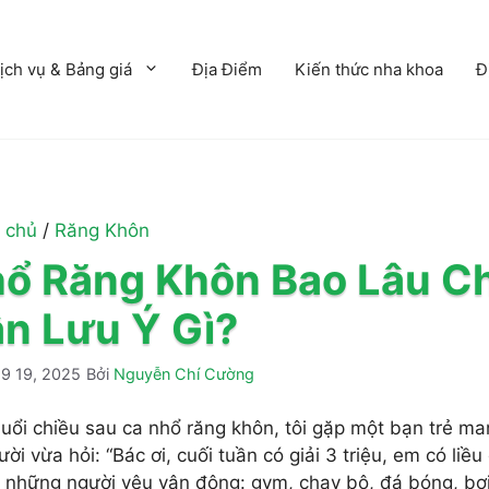
ịch vụ & Bảng giá
Địa Điểm
Kiến thức nha khoa
Đ
 chủ
/
Răng Khôn
ổ Răng Khôn Bao Lâu C
n Lưu Ý Gì?
9 19, 2025
Bởi
Nguyễn Chí Cường
uổi chiều sau ca nhổ răng khôn, tôi gặp một bạn trẻ ma
ười vừa hỏi: “Bác ơi, cuối tuần có giải 3 triệu, em có li
ừ những người yêu vận động: gym, chạy bộ, đá bóng, bơ