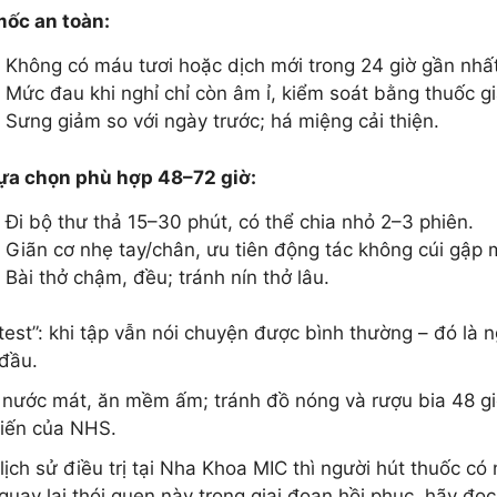
ốc an toàn:
Không có máu tươi hoặc dịch mới trong 24 giờ gần nhất
Mức đau khi nghỉ chỉ còn âm ỉ, kiểm soát bằng thuốc 
Sưng giảm so với ngày trước; há miệng cải thiện.
ựa chọn phù hợp 48–72 giờ:
Đi bộ thư thả 15–30 phút, có thể chia nhỏ 2–3 phiên.
Giãn cơ nhẹ tay/chân, ưu tiên động tác không cúi gập
Bài thở chậm, đều; tránh nín thở lâu.
 test”: khi tập vẫn nói chuyện được bình thường – đó là
đầu.
nước mát, ăn mềm ấm; tránh đồ nóng và rượu bia 48 gi
iến của NHS.
lịch sử điều trị tại Nha Khoa MIC thì người hút thuốc c
quay lại thói quen này trong giai đoạn hồi phục, hãy đọ