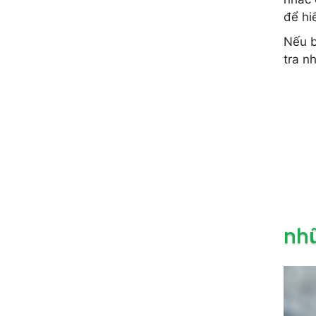
để hi
Nếu b
tra n
nhữ