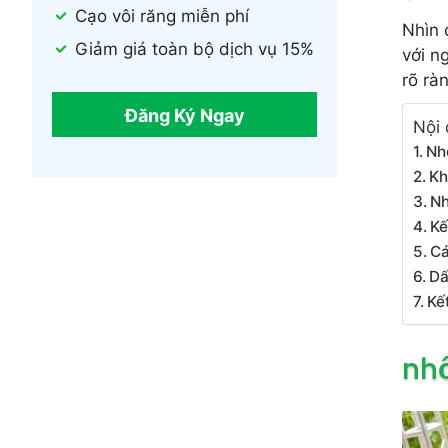
Cạo vôi răng miễn phí
Nhìn 
Giảm giá toàn bộ dịch vụ 15%
với n
rõ rà
Đăng Ký Ngay
Nội 
Nh
Kh
Nh
Kế
Cá
Dấ
Kế
nhổ