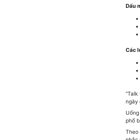
Dấu m
Các l
“Talk
ngày 
Uống 
phổ b
Theo 
nhắc 