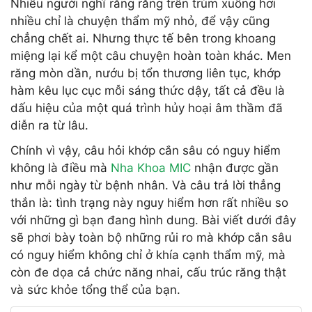
Nhiều người nghĩ rằng răng trên trùm xuống hơi
nhiều chỉ là chuyện thẩm mỹ nhỏ, để vậy cũng
chẳng chết ai. Nhưng thực tế bên trong khoang
miệng lại kể một câu chuyện hoàn toàn khác. Men
răng mòn dần, nướu bị tổn thương liên tục, khớp
hàm kêu lục cục mỗi sáng thức dậy, tất cả đều là
dấu hiệu của một quá trình hủy hoại âm thầm đã
diễn ra từ lâu.
Chính vì vậy, câu hỏi khớp cắn sâu có nguy hiểm
không là điều mà
Nha Khoa MIC
nhận được gần
như mỗi ngày từ bệnh nhân. Và câu trả lời thẳng
thắn là: tình trạng này nguy hiểm hơn rất nhiều so
với những gì bạn đang hình dung. Bài viết dưới đây
sẽ phơi bày toàn bộ những rủi ro mà khớp cắn sâu
có nguy hiểm không chỉ ở khía cạnh thẩm mỹ, mà
còn đe dọa cả chức năng nhai, cấu trúc răng thật
và sức khỏe tổng thể của bạn.