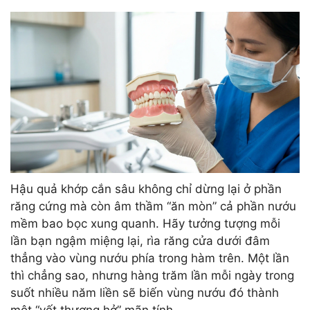
Hậu quả khớp cắn sâu không chỉ dừng lại ở phần
răng cứng mà còn âm thầm “ăn mòn” cả phần nướu
mềm bao bọc xung quanh. Hãy tưởng tượng mỗi
lần bạn ngậm miệng lại, rìa răng cửa dưới đâm
thẳng vào vùng nướu phía trong hàm trên. Một lần
thì chẳng sao, nhưng hàng trăm lần mỗi ngày trong
suốt nhiều năm liền sẽ biến vùng nướu đó thành
một “vết thương hở” mãn tính.