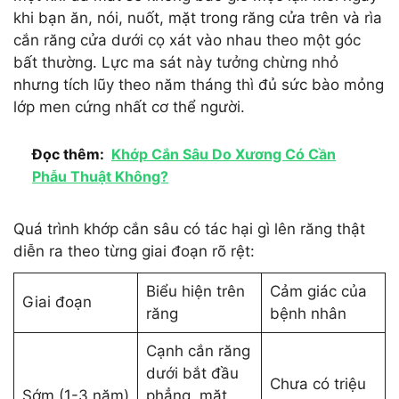
khi bạn ăn, nói, nuốt, mặt trong răng cửa trên và rìa
cắn răng cửa dưới cọ xát vào nhau theo một góc
bất thường. Lực ma sát này tưởng chừng nhỏ
nhưng tích lũy theo năm tháng thì đủ sức bào mỏng
lớp men cứng nhất cơ thể người.
Đọc thêm:
Khớp Cắn Sâu Do Xương Có Cần
Phẫu Thuật Không?
Quá trình khớp cắn sâu có tác hại gì lên răng thật
diễn ra theo từng giai đoạn rõ rệt:
Biểu hiện trên
Cảm giác của
Giai đoạn
răng
bệnh nhân
Cạnh cắn răng
dưới bắt đầu
Chưa có triệu
Sớm (1-3 năm)
phẳng, mặt