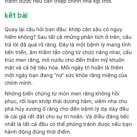
tránh được nếu can thiệp chỉnh nha kịp thời.
kết bài
Quay lại câu hỏi ban đầu: khớp cắn sâu có nguy
hiểm không? Sau tất cả những phân tích ở trên, câu
trả lời đã quá rõ ràng. Đây là một bệnh lý mang tính
tiến triển, âm thầm tấn công từ chức năng nhai, cấu
trúc men răng, mô nướu cho đến thẩm mỹ khuôn
mặt và cả hệ tiêu hóa. Mỗi ngày trì hoãn là thêm
một ngày bạn đang “nợ” sức khỏe răng miệng của
chính mình.
Những biến chứng từ mòn men răng không hồi
phục, rối loạn khớp thái dương hàm, viêm nha chu
phá hủy xương ổ răng cho đến bệnh lý dạ dày đều
là cái giá rất đắt cho sự trì hoãn. Và điều đáng tiếc
nhất là tất cả đều có thể phòng tránh được nếu bạn
hành động đúng thời điểm.