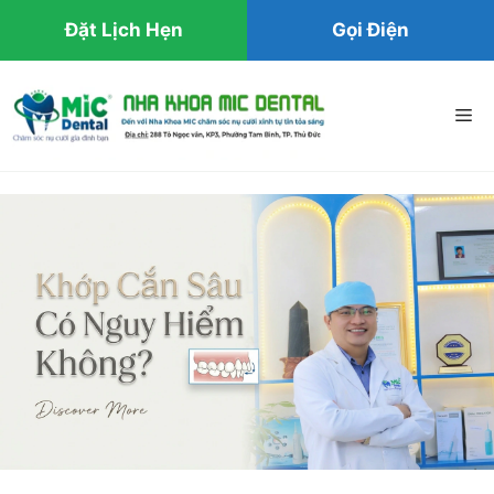
Đặt Lịch Hẹn
Gọi Điện
Chuyển
đến
Me
nội
dung