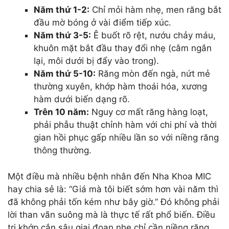
Năm thứ 1-2:
Chỉ mỏi hàm nhẹ, men răng bắt
đầu mờ bóng ở vài điểm tiếp xúc.
Năm thứ 3-5:
Ê buốt rõ rệt, nướu chảy máu,
khuôn mặt bắt đầu thay đổi nhẹ (cằm ngắn
lại, môi dưới bị đẩy vào trong).
Năm thứ 5-10:
Răng mòn đến ngà, nứt mẻ
thường xuyên, khớp hàm thoái hóa, xương
hàm dưới biến dạng rõ.
Trên 10 năm:
Nguy cơ mất răng hàng loạt,
phải phẫu thuật chỉnh hàm với chi phí và thời
gian hồi phục gấp nhiều lần so với niềng răng
thông thường.
Một điều mà nhiều bệnh nhân đến Nha Khoa MIC
hay chia sẻ là: “Giá mà tôi biết sớm hơn vài năm thì
đã không phải tốn kém như bây giờ.” Đó không phải
lời than vãn suông mà là thực tế rất phổ biến. Điều
trị khớp cắn sâu giai đoạn nhẹ chỉ cần niềng răng