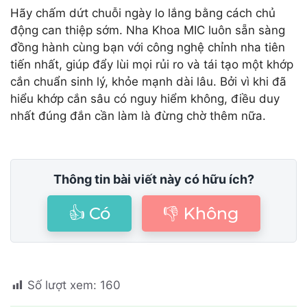
Hãy chấm dứt chuỗi ngày lo lắng bằng cách chủ
động can thiệp sớm. Nha Khoa MIC luôn sẵn sàng
đồng hành cùng bạn với công nghệ chỉnh nha tiên
tiến nhất, giúp đẩy lùi mọi rủi ro và tái tạo một khớp
cắn chuẩn sinh lý, khỏe mạnh dài lâu. Bởi vì khi đã
hiểu khớp cắn sâu có nguy hiểm không, điều duy
nhất đúng đắn cần làm là đừng chờ thêm nữa.
Thông tin bài viết này có hữu ích?
👍 Có
👎 Không
Số lượt xem:
160