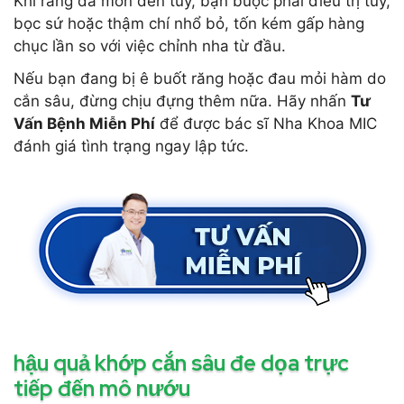
Khi răng đã mòn đến tủy, bạn buộc phải điều trị tủy,
bọc sứ hoặc thậm chí nhổ bỏ, tốn kém gấp hàng
chục lần so với việc chỉnh nha từ đầu.
Nếu bạn đang bị ê buốt răng hoặc đau mỏi hàm do
cắn sâu, đừng chịu đựng thêm nữa. Hãy nhấn
Tư
Vấn Bệnh Miễn Phí
để được bác sĩ Nha Khoa MIC
đánh giá tình trạng ngay lập tức.
hậu quả khớp cắn sâu đe dọa trực
tiếp đến mô nướu