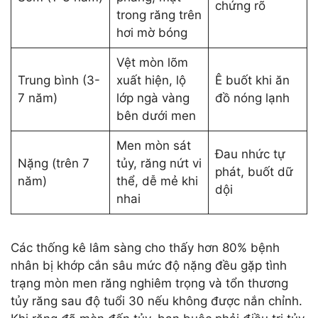
chứng rõ
trong răng trên
hơi mờ bóng
Vệt mòn lõm
Trung bình (3-
xuất hiện, lộ
Ê buốt khi ăn
7 năm)
lớp ngà vàng
đồ nóng lạnh
bên dưới men
Men mòn sát
Đau nhức tự
Nặng (trên 7
tủy, răng nứt vi
phát, buốt dữ
năm)
thể, dễ mẻ khi
dội
nhai
Các thống kê lâm sàng cho thấy hơn 80% bệnh
nhân bị khớp cắn sâu mức độ nặng đều gặp tình
trạng mòn men răng nghiêm trọng và tổn thương
tủy răng sau độ tuổi 30 nếu không được nắn chỉnh.