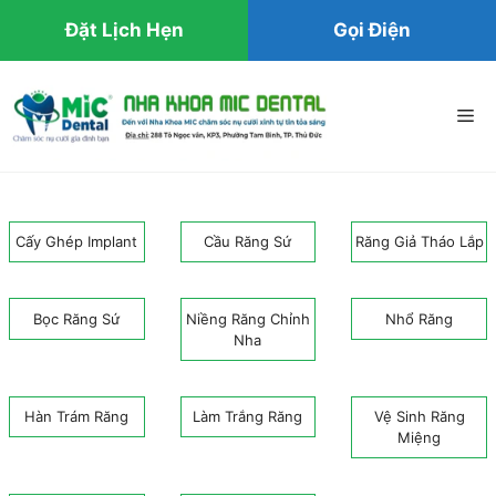
Đặt Lịch Hẹn
Gọi Điện
Chuyển
đến
Me
nội
dung
Cấy Ghép Implant
Cầu Răng Sứ
Răng Giả Tháo Lắp
Bọc Răng Sứ
Niềng Răng Chỉnh
Nhổ Răng
Nha
Hàn Trám Răng
Làm Trắng Răng
Vệ Sinh Răng
Miệng