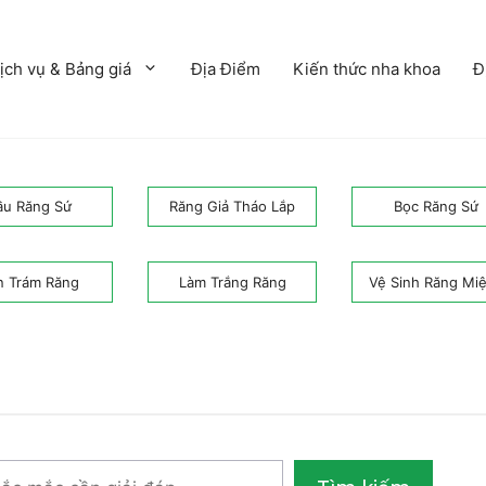
ịch vụ & Bảng giá
Địa Điểm
Kiến thức nha khoa
Đ
ầu Răng Sứ
Răng Giả Tháo Lắp
Bọc Răng Sứ
n Trám Răng
Làm Trắng Răng
Vệ Sinh Răng Mi