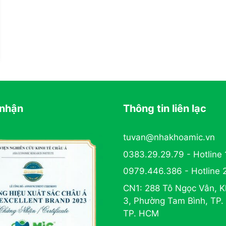
nhận
Thông tin liên lạc
tuvan@nhakhoamic.vn
0383.29.29.79 - Hotline 
0979.446.386 - Hotline 
CN1: 288 Tô Ngọc Vân, K
3, Phường Tam Bình, TP.
TP. HCM