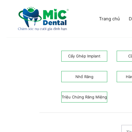
Chuyển
đến
nội
Trang chủ
D
dung
Cấy Ghép Implant
C
Nhổ Răng
Hà
Triệu Chứng Răng Miệng
Tìm