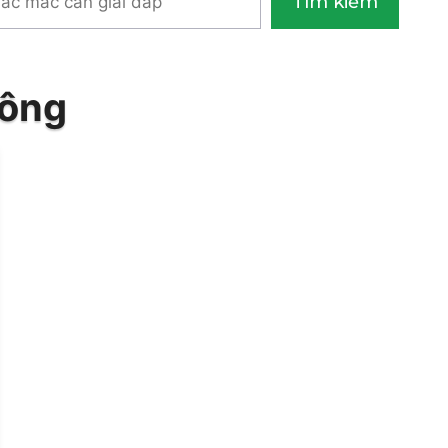
Tìm kiếm
m
hông