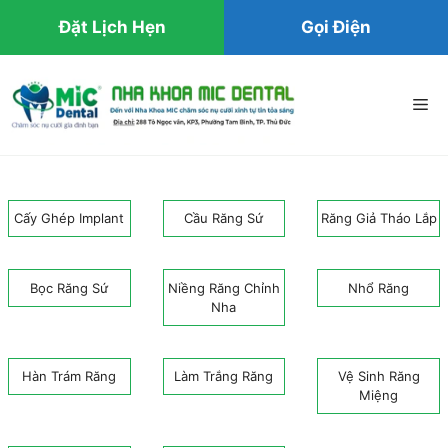
Đặt Lịch Hẹn
Gọi Điện
Chuyển
đến
Me
nội
dung
Cấy Ghép Implant
Cầu Răng Sứ
Răng Giả Tháo Lắp
Bọc Răng Sứ
Niềng Răng Chỉnh
Nhổ Răng
Nha
Hàn Trám Răng
Làm Trắng Răng
Vệ Sinh Răng
Miệng