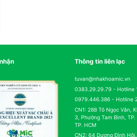
nhận
Thông tin liên lạc
tuvan@nhakhoamic.vn
0383.29.29.79 - Hotline 
0979.446.386 - Hotline 
CN1: 288 Tô Ngọc Vân, K
3, Phường Tam Bình, TP.
TP. HCM
CN2: 64 Dương Đình Hội,