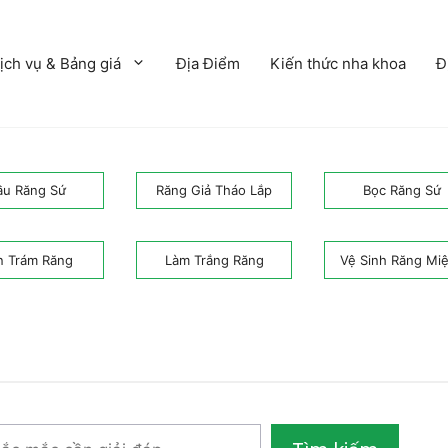
ịch vụ & Bảng giá
Địa Điểm
Kiến thức nha khoa
Đ
ầu Răng Sứ
Răng Giả Tháo Lắp
Bọc Răng Sứ
n Trám Răng
Làm Trắng Răng
Vệ Sinh Răng Mi