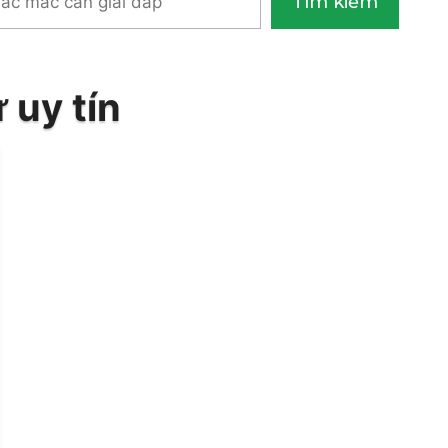
Tìm kiếm
m
 uy tín