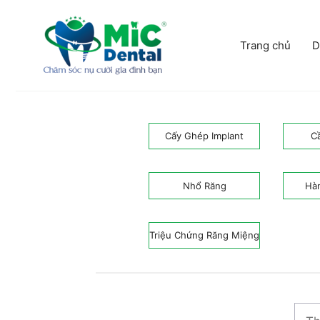
Chuyển
đến
nội
Trang chủ
D
dung
Cấy Ghép Implant
C
Nhổ Răng
Hà
Triệu Chứng Răng Miệng
Tìm