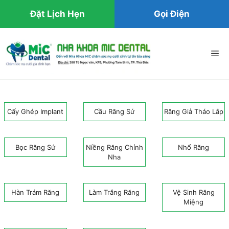
Đặt Lịch Hẹn
Gọi Điện
Chuyển
đến
Me
nội
dung
Cấy Ghép Implant
Cầu Răng Sứ
Răng Giả Tháo Lắp
Bọc Răng Sứ
Niềng Răng Chỉnh
Nhổ Răng
Nha
Hàn Trám Răng
Làm Trắng Răng
Vệ Sinh Răng
Miệng