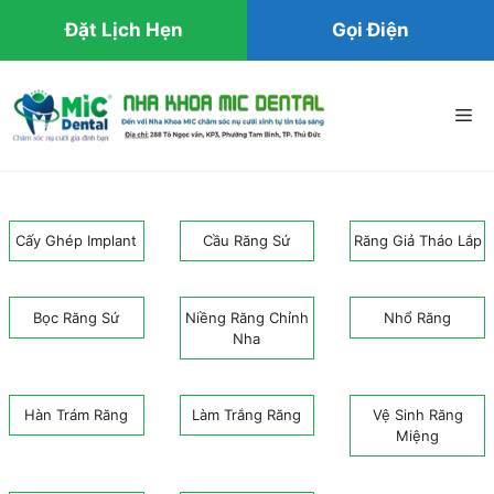
Đặt Lịch Hẹn
Gọi Điện
Chuyển
đến
Me
nội
dung
Cấy Ghép Implant
Cầu Răng Sứ
Răng Giả Tháo Lắp
Bọc Răng Sứ
Niềng Răng Chỉnh
Nhổ Răng
Nha
Hàn Trám Răng
Làm Trắng Răng
Vệ Sinh Răng
Miệng