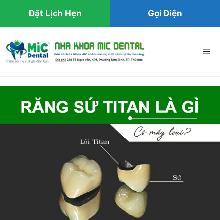
Đặt Lịch Hẹn
Gọi Điện
Chuyển
đến
Me
nội
dung