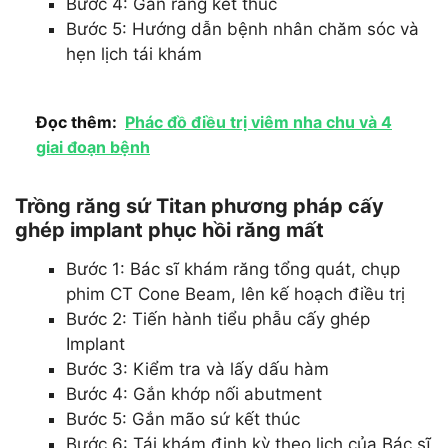
Bước 4: Gắn răng kết thúc
Bước 5: Hướng dẫn bệnh nhân chăm sóc và
hẹn lịch tái khám
Đọc thêm:
Phác đồ điều trị viêm nha chu và 4
giai đoạn bệnh
Trồng răng sứ Titan phương pháp cấy
ghép implant phục hồi răng mất
Bước 1: Bác sĩ khám răng tổng quát, chụp
phim CT Cone Beam, lên kế hoạch điều trị
Bước 2: Tiến hành tiểu phẫu cấy ghép
Implant
Bước 3: Kiểm tra và lấy dấu hàm
Bước 4: Gắn khớp nối abutment
Bước 5: Gắn mão sứ kết thúc
Bước 6: Tái khám định kỳ theo lịch của Bác sĩ