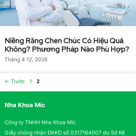
Niềng Răng Chen Chúc Có Hiệu Quả
Không? Phương Pháp Nào Phù Hợp?
Tháng 4 12, 2026
Trang
Trang
←
Trước
1
2
Nha Khoa Mic
Công ty TNHH Nha Khoa Mic
Giấy chứng nhận ĐKKD số 0317164007 do Sở Kế