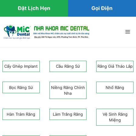
Đặt Lịch Hẹn
Gọi Điện
Chuyển
đến
Me
nội
dung
Cấy Ghép Implant
Cầu Răng Sứ
Răng Giả Tháo Lắp
Bọc Răng Sứ
Niềng Răng Chỉnh
Nhổ Răng
Nha
Hàn Trám Răng
Làm Trắng Răng
Vệ Sinh Răng
Miệng