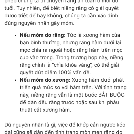
phép chúng ta di chuyển răng an toàn ở mọi độ
tuổi. Tuy nhiên, để biết niềng răng có giải quyết
được triệt để hay không, chúng ta cần xác định
đúng nguyên nhân gây móm.
Nếu móm do răng:
Tức là xương hàm của
bạn bình thường, nhưng răng hàm dưới lại
mọc chìa ra ngoài hoặc răng hàm trên mọc
cụp vào trong. Trong trường hợp này, niềng
răng chính là “chìa khóa vàng”, có thể giải
quyết dứt điểm 100% vấn đề.
Nếu móm do xương:
Xương hàm dưới phát
triển quá mức so với hàm trên. Với tình trạng
này, niềng răng vẫn là một bước BẮT BUỘC
để dàn đều răng trước hoặc sau khi phẫu
thuật cắt xương hàm.
Dù nguyên nhân là gì, việc để khớp cắn ngược kéo
dài cũng sẽ dẫn đến tình trạng mòn men răng do