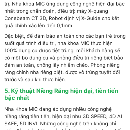
trị. Nha khoa MIC ứng dụng công nghệ hiện đại bậc
nhất trong chẩn đoán, điều trị: máy X-quang
Conebeam CT 3D, Robot định vị X-Guide cho kết
quả chính xác lên đến 0,1mm.
Đặc biệt, để đảm bảo an toàn cho các bạn trẻ trong
suốt quá trình điều trị, nha khoa MIC thực hiện
100% dụng cụ được tiệt trùng, mỗi khách hàng sẽ
có một bộ dụng cụ và phòng điều trị riêng biệt bảo
đảm an toàn, chống lây nhiễm chéo. Phòng niềng
răng chỉnh nha riêng biệt, được vô trùng tuyệt đối
trước và sau khi thực hiện.
5. Kỹ thuật Niềng Răng hiện đại, tiên tiến
bậc nhất
Nha Khoa MIC đang áp dụng nhiều công nghệ
niềng răng tiên tiến, hiện đại như 3D SPEED, 4D AI
SAFE, 5D INVI. Những công nghệ trên không chỉ