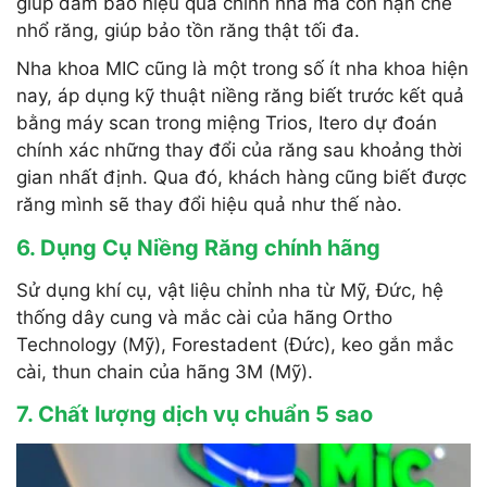
giúp đảm bảo hiệu quả chỉnh nha mà còn hạn chế
nhổ răng, giúp bảo tồn răng thật tối đa.
Nha khoa MIC cũng là một trong số ít nha khoa hiện
nay, áp dụng kỹ thuật niềng răng biết trước kết quả
bằng máy scan trong miệng Trios, Itero dự đoán
chính xác những thay đổi của răng sau khoảng thời
gian nhất định. Qua đó, khách hàng cũng biết được
răng mình sẽ thay đổi hiệu quả như thế nào.
6. Dụng Cụ Niềng Răng chính hãng
Sử dụng khí cụ, vật liệu chỉnh nha từ Mỹ, Đức, hệ
thống dây cung và mắc cài của hãng Ortho
Technology (Mỹ), Forestadent (Đức), keo gắn mắc
cài, thun chain của hãng 3M (Mỹ).
7. Chất lượng dịch vụ chuẩn 5 sao