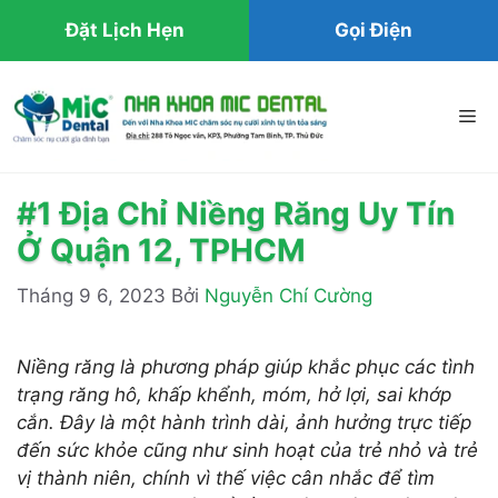
Đặt Lịch Hẹn
Gọi Điện
Chuyển
đến
Me
nội
dung
#1 Địa Chỉ Niềng Răng Uy Tín
Ở Quận 12, TPHCM
Tháng 9 6, 2023
Bởi
Nguyễn Chí Cường
Niềng răng là phương pháp giúp khắc phục các tình
trạng răng hô, khấp khểnh, móm, hở lợi, sai khớp
cắn. Đây là một hành trình dài, ảnh hưởng trực tiếp
đến sức khỏe cũng như sinh hoạt của trẻ nhỏ và trẻ
vị thành niên, chính vì thế việc cân nhắc để tìm