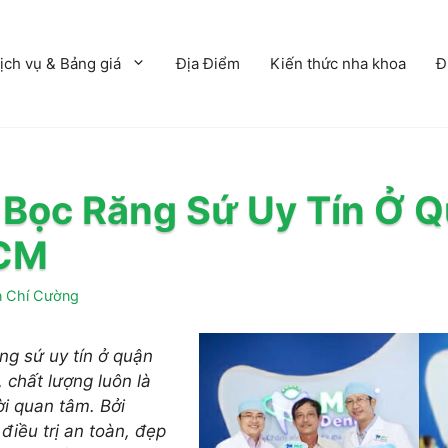
ịch vụ & Bảng giá
Địa Điểm
Kiến thức nha khoa
Đ
ỉ Bọc Răng Sứ Uy Tín Ở 
HCM
 Chí Cường
ng sứ uy tín ở quận
 chất lượng luôn là
i quan tâm. Bởi
iều trị an toàn, đẹp