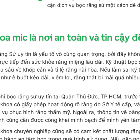
cận dịch vụ bọc răng sứ một cách dễ 
oa mic là nơi an toàn và tin cậy 
ng Sứ uy tín là yếu tố vô cùng quan trọng, bởi đây khôn
c tiếp đến sức khỏe răng miệng lâu dài. Kỹ thuật bọc s
u sâu về khớp cắn và tỉ lệ răng hài hòa. Nếu làm sai kỹ
như ê buốt kéo dài, viêm lợi, răng thật bị mài quá nhiề
ỉ bọc răng sứ uy tín tại Quận Thủ Đức, TP.HCM, trước t
hoa có giấy phép hoạt động rõ ràng do Sở Y tế cấp, và
 vụ phục hình răng thẩm mỹ. Ngoài ra, thông tin về bằn
nh cũng cần được công khai minh bạch để mình yên tâm h
khoa chuyên nghiệp cũng sẽ có cam kết chất lượng răn
h hàng an tâm hơn trong quá trình sử dụng. Nếu gặp nơi