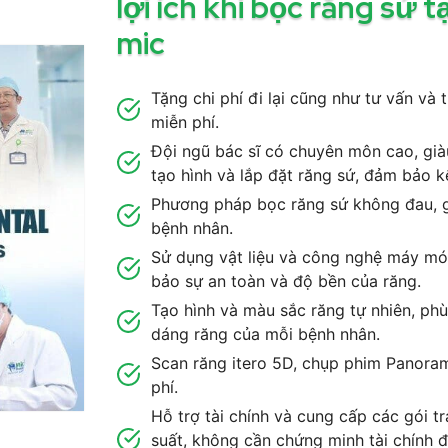
lợi ích khi bọc răng sứ t
mic
Tặng chi phí đi lại cũng như tư vấn v
miễn phí.
Đội ngũ bác sĩ có chuyên môn cao, già
tạo hình và lắp đặt răng sứ, đảm bảo kế
Phương pháp bọc răng sứ không đau, g
bệnh nhân.
Sử dụng vật liệu và công nghệ máy móc
bảo sự an toàn và độ bền của răng.
Tạo hình và màu sắc răng tự nhiên, phù
dáng răng của mỗi bệnh nhân.
Scan răng itero 5D, chụp phim Panor
phí.
Hỗ trợ tài chính và cung cấp các gói trả
suất, không cần chứng minh tài chính đ