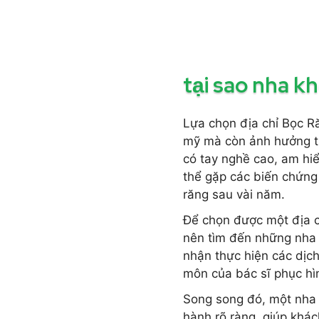
tại sao nha kh
Lựa chọn địa chỉ Bọc Ră
mỹ mà còn ảnh hưởng trự
có tay nghề cao, am hiể
thể gặp các biến chứng 
răng sau vài năm.
Để chọn được một địa ch
nên tìm đến những nha k
nhận thực hiện các dịch
môn của bác sĩ phục hì
Song song đó, một nha 
hành rõ ràng, giúp khác