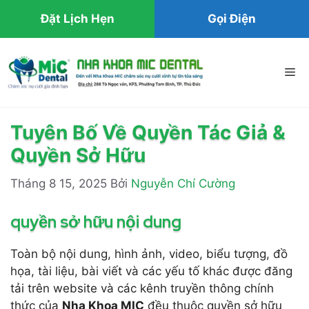
Đặt Lịch Hẹn
Gọi Điện
Chuyển
đến
Me
nội
dung
Tuyên Bố Về Quyền Tác Giả &
Quyền Sở Hữu
Tháng 8 15, 2025
Bởi
Nguyễn Chí Cường
quyền sở hữu nội dung
Toàn bộ nội dung, hình ảnh, video, biểu tượng, đồ
họa, tài liệu, bài viết và các yếu tố khác được đăng
tải trên website và các kênh truyền thông chính
thức của
Nha Khoa MIC
đều thuộc quyền sở hữu