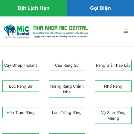
Đặt Lịch Hẹn
Gọi Điện
Chuyển
đến
Me
nội
dung
Cấy Ghép Implant
Cầu Răng Sứ
Răng Giả Tháo Lắp
Bọc Răng Sứ
Niềng Răng Chỉnh
Nhổ Răng
Nha
Hàn Trám Răng
Làm Trắng Răng
Vệ Sinh Răng
Miệng